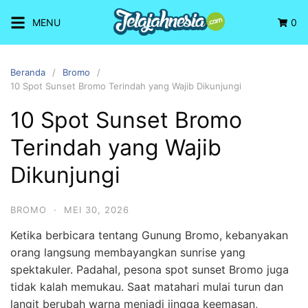
Langsung
MENU
0
ke
konten
Beranda
Bromo
10 Spot Sunset Bromo Terindah yang Wajib Dikunjungi
10 Spot Sunset Bromo
Terindah yang Wajib
Dikunjungi
BROMO
·
MEI 30, 2026
Ketika berbicara tentang Gunung Bromo, kebanyakan
orang langsung membayangkan sunrise yang
spektakuler. Padahal, pesona spot sunset Bromo juga
tidak kalah memukau. Saat matahari mulai turun dan
langit berubah warna menjadi jingga keemasan,