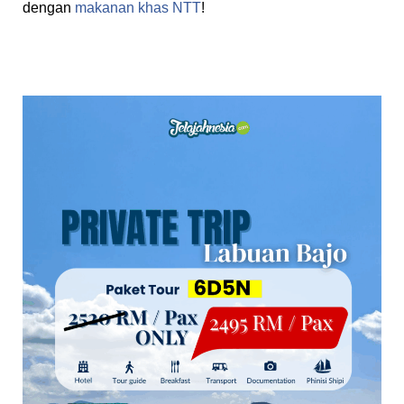
dengan
makanan khas NTT
!