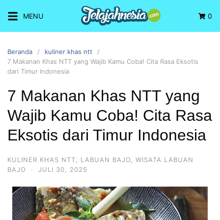
MENU
0
Beranda
kuliner khas ntt
7 Makanan Khas NTT yang Wajib Kamu Coba! Cita Rasa Eksotis
dari Timur Indonesia
7 Makanan Khas NTT yang
Wajib Kamu Coba! Cita Rasa
Eksotis dari Timur Indonesia
KULINER KHAS NTT
,
LABUAN BAJO
,
WISATA LABUAN
BAJO
·
JULI 30, 2025