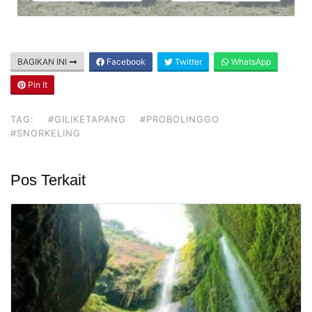
BAGIKAN INI
Facebook
Twitter
WhatsApp
Pin It
TAG:
#GILIKETAPANG
#PROBOLINGGO
#SNORKELING
Pos Terkait