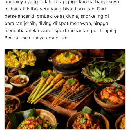
pantainya yang indah, tetapi juga karena banyaknya
pilihan aktivitas seru yang bisa dilakukan. Dari
berselancar di ombak kelas dunia, snorkeling di
perairan jernih, diving di spot menawan, hingga
mencoba aneka water sport menantang di Tanjung
Benoa—semuanya ada di sini. …