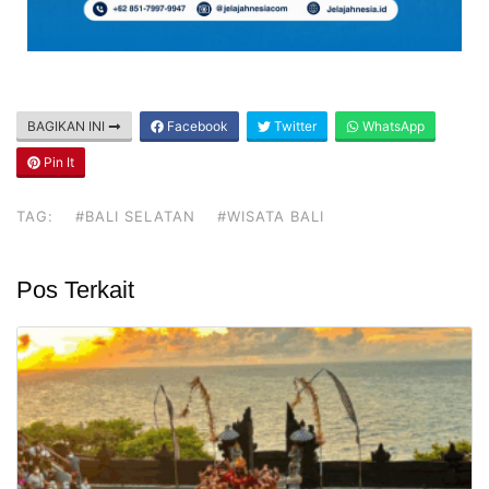
BAGIKAN INI
Facebook
Twitter
WhatsApp
Pin It
TAG:
#BALI SELATAN
#WISATA BALI
Pos Terkait