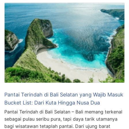
Pantai Terindah di Bali Selatan yang Wajib Masuk
Bucket List: Dari Kuta Hingga Nusa Dua
Pantai Terindah di Bali Selatan – Bali memang terkenal
sebagai pulau seribu pura, tapi daya tarik utamanya
bagi wisatawan tetaplah pantai. Dari ujung barat