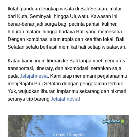
Itulah panduan lengkap wisata di Bali Selatan, mulai
dari Kuta, Seminyak, hingga Uluwatu. Kawasan ini
benar-benar jadi surga bagi pecinta pantai, kuliner,
hiburan malam, hingga budaya Bali yang memesona.
Dengan kombinasi alam tropis dan kearifan lokal, Bali
Selatan selalu berhasil memikat hati setiap wisatawan.
Kalau kamu ingin liburan ke Bali tanpa ribet mengurus
transportasi, itinerary, dan akomodasi, serahkan saja
pada
Jelajahnesia
. Kami siap menemani perjalananmu
menjelajahi Bali Selatan dengan pengalaman terbaik.
Yuk, wujudkan liburan impianmu sekarang dan nikmati
serunya trip bareng
Jelajahnesia
!