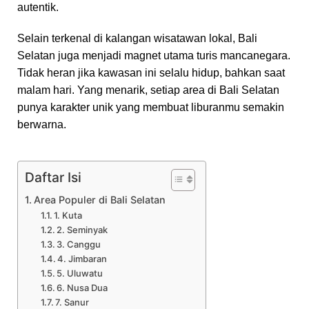
autentik.
Selain terkenal di kalangan wisatawan lokal, Bali
Selatan juga menjadi magnet utama turis mancanegara.
Tidak heran jika kawasan ini selalu hidup, bahkan saat
malam hari. Yang menarik, setiap area di Bali Selatan
punya karakter unik yang membuat liburanmu semakin
berwarna.
Daftar Isi
Area Populer di Bali Selatan
1. Kuta
2. Seminyak
3. Canggu
4. Jimbaran
5. Uluwatu
6. Nusa Dua
7. Sanur