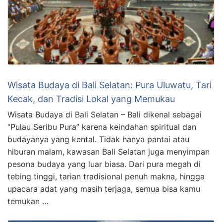
Wisata Budaya di Bali Selatan: Pura Uluwatu, Tari
Kecak, dan Tradisi Lokal yang Memukau
Wisata Budaya di Bali Selatan – Bali dikenal sebagai
“Pulau Seribu Pura” karena keindahan spiritual dan
budayanya yang kental. Tidak hanya pantai atau
hiburan malam, kawasan Bali Selatan juga menyimpan
pesona budaya yang luar biasa. Dari pura megah di
tebing tinggi, tarian tradisional penuh makna, hingga
upacara adat yang masih terjaga, semua bisa kamu
temukan …