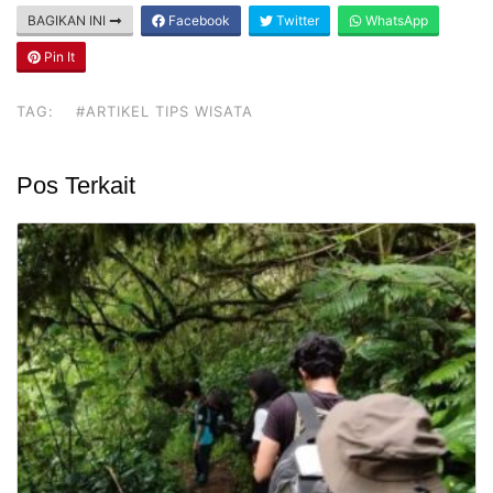
BAGIKAN INI
Facebook
Twitter
WhatsApp
Pin It
TAG:
#ARTIKEL TIPS WISATA
Pos Terkait